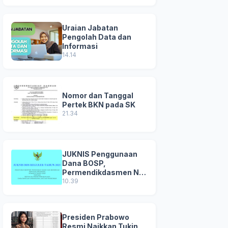
Uraian Jabatan
Pengolah Data dan
Informasi
14.14
Nomor dan Tanggal
Pertek BKN pada SK
21.34
JUKNIS Penggunaan
Dana BOSP,
Permendikdasmen No
8 Tahun 2025
10.39
Presiden Prabowo
Resmi Naikkan Tukin