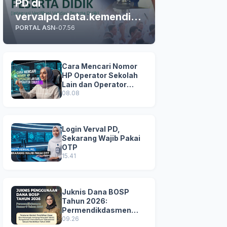
PD di
vervalpd.data.kemendikd
PORTAL ASN
-
07.56
asmen.go.id
Cara Mencari Nomor
HP Operator Sekolah
Lain dan Operator
Dinas di SDM Data
08.08
Dikdasmen
Login Verval PD,
Sekarang Wajib Pakai
OTP
15.41
Juknis Dana BOSP
Tahun 2026:
Permendikdasmen
Nomor 8 Tahun 2026
09.26