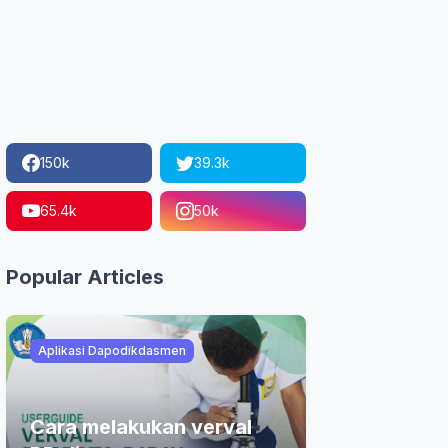
150k
39.3k
65.4k
50k
Popular Articles
Aplikasi Dapodikdasmen
Cara melakukan verval