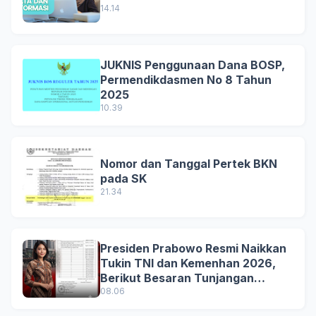
14.14
JUKNIS Penggunaan Dana BOSP,
Permendikdasmen No 8 Tahun
2025
10.39
Nomor dan Tanggal Pertek BKN
pada SK
21.34
Presiden Prabowo Resmi Naikkan
Tukin TNI dan Kemenhan 2026,
Berikut Besaran Tunjangan
Terbaru
08.06