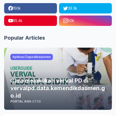
150k
39.3k
65.4k
50k
Popular Articles
Aplikasi Dapodikdasmen
Cara melakukan verval PD di
vervalpd.data.kemendikdasmen.g
o.id
PORTAL ASN
-
07.56