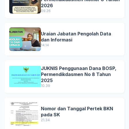
2026
09.26
Uraian Jabatan Pengolah Data
dan Informasi
14.14
JUKNIS Penggunaan Dana BOSP,
Permendikdasmen No 8 Tahun
2025
10.39
Nomor dan Tanggal Pertek BKN
pada SK
21.34