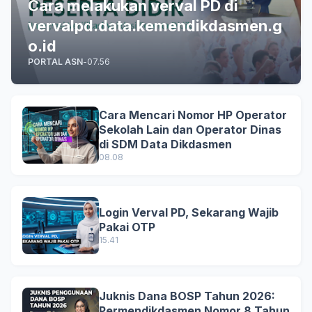
Cara melakukan verval PD di
vervalpd.data.kemendikdasmen.g
o.id
PORTAL ASN
-
07.56
Cara Mencari Nomor HP Operator
Sekolah Lain dan Operator Dinas
di SDM Data Dikdasmen
08.08
Login Verval PD, Sekarang Wajib
Pakai OTP
15.41
Juknis Dana BOSP Tahun 2026:
Permendikdasmen Nomor 8 Tahun