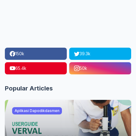
150k
39.3k
65.4k
50k
Popular Articles
Aplikasi Dapodikdasmen