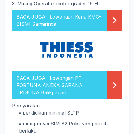
3. Mining Operator motor grader 16 H
BACA JUGA:
Lowongan Kerja KMC-
BISMI Samarinda
BACA JUGA:
Lowongan PT.
FORTUNA ANEKA SARANA
TRIGUNA Balikpapan
Persyaratan :
pendidikan minimal SLTP
mempunyai SIM B2 Polisi yang masih
berlaku