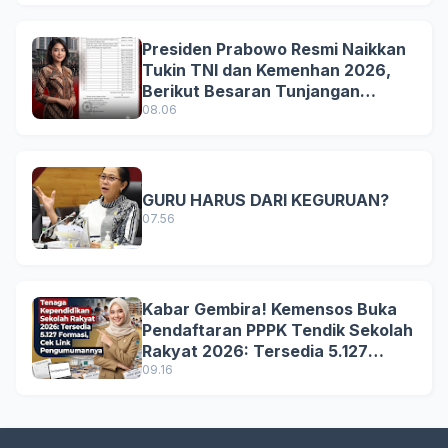
Presiden Prabowo Resmi Naikkan
Tukin TNI dan Kemenhan 2026,
Berikut Besaran Tunjangan
Terbaru
08.06
GURU HARUS DARI KEGURUAN?
07.56
Kabar Gembira! Kemensos Buka
Pendaftaran PPPK Tendik Sekolah
Rakyat 2026: Tersedia 5.127
Formasi, Simak Syarat dan
09.16
Jadwal Lengkapnya!