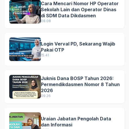
Cara Mencari Nomor HP Operator
Sekolah Lain dan Operator Dinas
di SDM Data Dikdasmen
08.08
Login Verval PD, Sekarang Wajib
Pakai OTP
15.41
Juknis Dana BOSP Tahun 2026:
Permendikdasmen Nomor 8 Tahun
2026
09.26
Uraian Jabatan Pengolah Data
dan Informasi