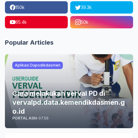
150k
39.3k
65.4k
50k
Popular Articles
Aplikasi Dapodikdasmen
Cara melakukan verval PD di
vervalpd.data.kemendikdasmen.g
o.id
PORTAL ASN
-
07.56