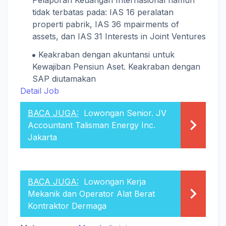
Pelaporan Keuangan Internasional namun
tidak terbatas pada: IAS 16 peralatan
properti pabrik, IAS 36 mpairments of
assets, dan IAS 31 Interests in Joint Ventures
Keakraban dengan akuntansi untuk
Kewajiban Pensiun Aset. Keakraban dengan
SAP diutamakan
Detail Job
BACA JUGA:
Lowongan Senior. JV
Accountant Talisman Energy Inc.
Jakarta
BACA JUGA:
Lowongan Kerja
Mekanik dan Operator Alat Berat
Kontraktor Dermaga