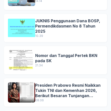
14.14
JUKNIS Penggunaan Dana BOSP,
Permendikdasmen No 8 Tahun
2025
10.39
Nomor dan Tanggal Pertek BKN
pada SK
21.34
Presiden Prabowo Resmi Naikkan
Tukin TNI dan Kemenhan 2026,
Berikut Besaran Tunjangan
Terbaru
08.06