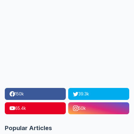
150k
39.3k
65.4k
50k
Popular Articles